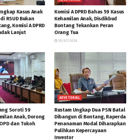
Ungkap Kasus Anak
Komisi A DPRD Bahas 59 Kasus
 di RSUD Bukan
Kehamilan Anak, Disdikbud
ang, Komisi A DPRD
Bontang Tekankan Peran
ndak Lanjut
Orang Tua
10/07/2026
ADVETORIAL
ng Soroti 59
Rustam Ungkap Dua PSN Batal
milan Anak, Dorong
Dibangun di Bontang, Raperda
 OPD dan Tokoh
Penanaman Modal Diharapkan
Pulihkan Kepercayaan
Investor