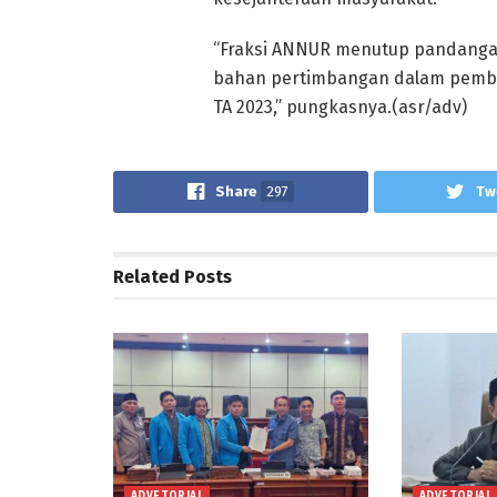
“Fraksi ANNUR menutup pandanga
bahan pertimbangan dalam pemba
TA 2023,” pungkasnya.(asr/adv)
Share
297
Tw
Related
Posts
ADVETORIAL
ADVETORIAL