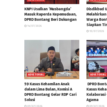
KNPI Usulkan ‘Musbangda’
Disdikbud 
Masuk Raperda Kepemudaan,
Melahirkan
DPRD Bontang Beri Dukungan
Warga Bont
Siapkan Ti
14/07/2026
10/07/2026
ADVETORIAL
ADVETORIAL
59 Kasus Kehamilan Anak
DPRD Bonta
dalam Lima Bulan, Komisi A
Kasus Keha
DPRD Bontang Gelar RDP Cari
Kolaborasi
Solusi
Agama
09/07/2026
09/07/2026