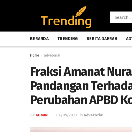
BERANDA
TRENDING
BERITA DAERAH
AD
Home
advetorial
Fraksi Amanat Nur
Pandangan Terhad
Perubahan APBD Ko
BY
ADMIN
04/09/2023
in
advetorial