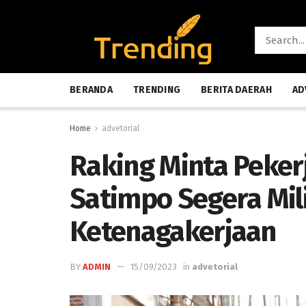
BERANDA
TRENDING
BERITA DAERAH
AD
Home
advetorial
Raking Minta Peker
Satimpo Segera Mili
Ketenagakerjaan
BY
ADMIN
15/09/2023
in
advetorial