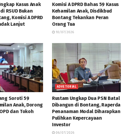
Ungkap Kasus Anak
Komisi A DPRD Bahas 59 Kasus
 di RSUD Bukan
Kehamilan Anak, Disdikbud
ang, Komisi A DPRD
Bontang Tekankan Peran
ndak Lanjut
Orang Tua
10/07/2026
ADVETORIAL
ng Soroti 59
Rustam Ungkap Dua PSN Batal
milan Anak, Dorong
Dibangun di Bontang, Raperda
 OPD dan Tokoh
Penanaman Modal Diharapkan
Pulihkan Kepercayaan
Investor
06/07/2026