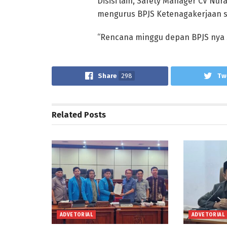
Disisi lain, Safety Manager CV Nu
mengurus BPJS Ketenagakerjaan 
“Rencana minggu depan BPJS nya s
Share
298
Tw
Related
Posts
ADVETORIAL
ADVETORIAL