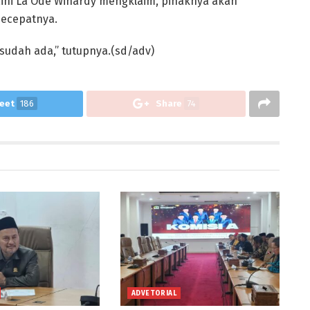
raini La Ode Winardy mengklaim, pihaknya akan
secepatnya.
udah ada,” tutupnya.(sd/adv)
eet
186
Share
74
ADVETORIAL