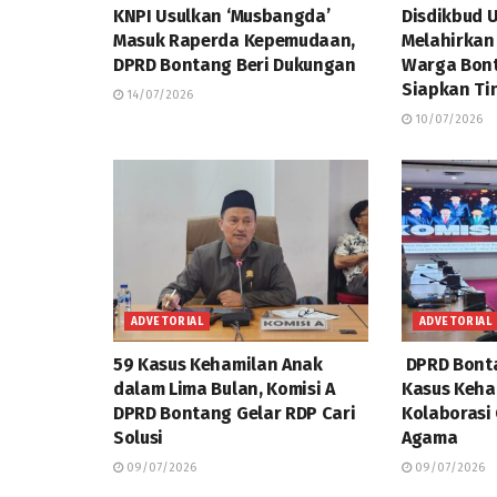
KNPI Usulkan ‘Musbangda’
Disdikbud 
Masuk Raperda Kepemudaan,
Melahirkan
DPRD Bontang Beri Dukungan
Warga Bont
Siapkan Ti
14/07/2026
10/07/2026
ADVETORIAL
ADVETORIAL
59 Kasus Kehamilan Anak
DPRD Bonta
dalam Lima Bulan, Komisi A
Kasus Keha
DPRD Bontang Gelar RDP Cari
Kolaborasi
Solusi
Agama
09/07/2026
09/07/2026