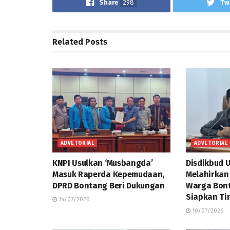
Share
298
Tw
Related
Posts
ADVETORIAL
ADVETORIAL
KNPI Usulkan ‘Musbangda’
Disdikbud 
Masuk Raperda Kepemudaan,
Melahirkan
DPRD Bontang Beri Dukungan
Warga Bont
Siapkan Ti
14/07/2026
10/07/2026