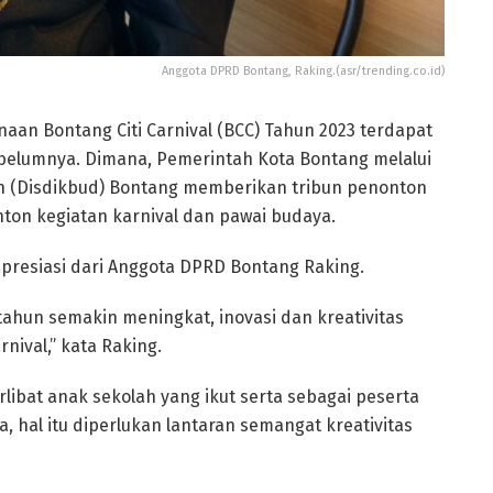
Anggota DPRD Bontang, Raking.(asr/trending.co.id)
naan Bontang Citi Carnival (BCC) Tahun 2023 terdapat
ebelumnya. Dimana, Pemerintah Kota Bontang melalui
 (Disdikbud) Bontang memberikan tribun penonton
ton kegiatan karnival dan pawai budaya.
presiasi dari Anggota DPRD Bontang Raking.
 tahun semakin meningkat, inovasi dan kreativitas
nival,” kata Raking.
terlibat anak sekolah yang ikut serta sebagai peserta
 hal itu diperlukan lantaran semangat kreativitas