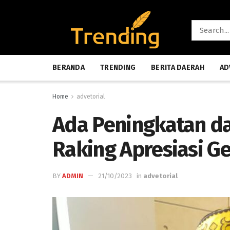
BERANDA
TRENDING
BERITA DAERAH
AD
Home
advetorial
Ada Peningkatan da
Raking Apresiasi G
BY
ADMIN
21/10/2023
in
advetorial