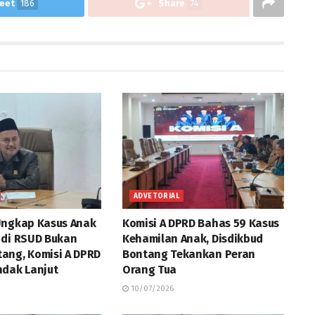
eet
186
Share
74
ADVETORIAL
Ungkap Kasus Anak
Komisi A DPRD Bahas 59 Kasus
 di RSUD Bukan
Kehamilan Anak, Disdikbud
ang, Komisi A DPRD
Bontang Tekankan Peran
ndak Lanjut
Orang Tua
10/07/2026