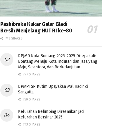
Paskibraka Kukar Gelar Gladi
Bersih Menjelang HUT RI ke-80
743 SHARES
RPJMD Kota Bontang 2025–2029 Disepakati:
Bontang Menuju Kota Industri dan Jasa yang
Maju, Sejahtera, dan Berkelanjutan
797 SHARES
DPMPTSP Kutim Upayakan Mal Hadir di
Sangatta
750 SHARES
Kelurahan Belimbing Diresmikan jadi
Kelurahan Bersinar 2025
743 SHARES