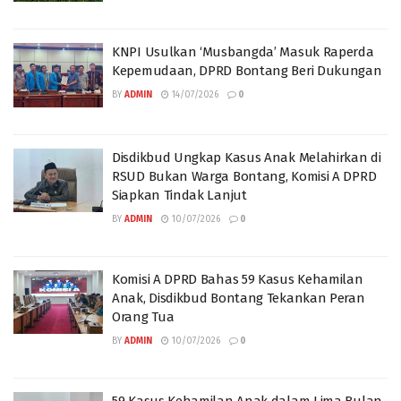
KNPI Usulkan ‘Musbangda’ Masuk Raperda
Kepemudaan, DPRD Bontang Beri Dukungan
BY
ADMIN
14/07/2026
0
Disdikbud Ungkap Kasus Anak Melahirkan di
RSUD Bukan Warga Bontang, Komisi A DPRD
Siapkan Tindak Lanjut
BY
ADMIN
10/07/2026
0
Komisi A DPRD Bahas 59 Kasus Kehamilan
Anak, Disdikbud Bontang Tekankan Peran
Orang Tua
BY
ADMIN
10/07/2026
0
59 Kasus Kehamilan Anak dalam Lima Bulan,