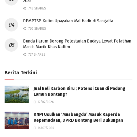
2025
743 SHARES
DPMPTSP Kutim Upayakan Mal Hadir di Sangatta
750 SHARES
Bunda Harum Dorong Pelestarian Budaya Lewat Pelatihan
Manik-Manik Khas Kaltim
757 SHARES
Berita Terkini
Jual Beli Karbon Biru ; Potensi Cuan di Padang
Lamun Bontang?
17/07/2026
KNPI Usulkan ‘Musbangda’ Masuk Raperda
Kepemudaan, DPRD Bontang Beri Dukungan
14/07/2026