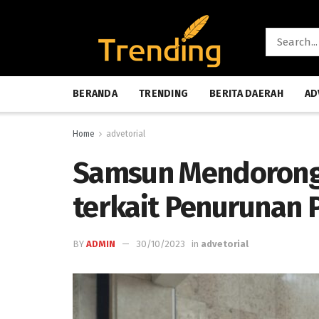
BERANDA
TRENDING
BERITA DAERAH
AD
Home
advetorial
Samsun Mendorong 
terkait Penurunan 
BY
ADMIN
30/10/2023
in
advetorial