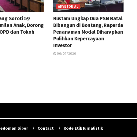
ADVETORIAL
ng Soroti 59
Rustam Ungkap Dua PSN Batal
milan Anak, Dorong
Dibangun di Bontang, Raperda
 OPD dan Tokoh
Penanaman Modal Diharapkan
Pulihkan Kepercayaan
Investor
06/07/2026
edoman Siber
Contact
Kode Etik Jurnalistik