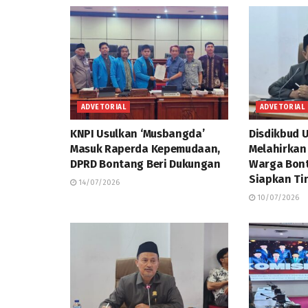
ADVETORIAL
ADVETORIAL
KNPI Usulkan ‘Musbangda’
Disdikbud 
Masuk Raperda Kepemudaan,
Melahirkan
DPRD Bontang Beri Dukungan
Warga Bont
Siapkan Ti
14/07/2026
10/07/2026