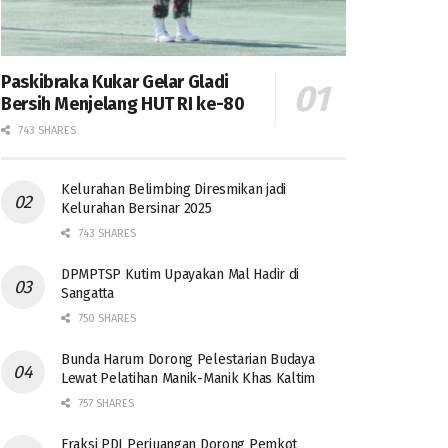
Paskibraka Kukar Gelar Gladi
Bersih Menjelang HUT RI ke-80
743 SHARES
Kelurahan Belimbing Diresmikan jadi
Kelurahan Bersinar 2025
743 SHARES
DPMPTSP Kutim Upayakan Mal Hadir di
Sangatta
750 SHARES
Bunda Harum Dorong Pelestarian Budaya
Lewat Pelatihan Manik-Manik Khas Kaltim
757 SHARES
Fraksi PDI Perjuangan Dorong Pemkot