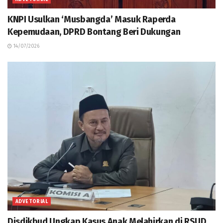
KNPI Usulkan ‘Musbangda’ Masuk Raperda
Kepemudaan, DPRD Bontang Beri Dukungan
14/07/2026
ADVETORIAL
Disdikbud Ungkap Kasus Anak Melahirkan di RSUD