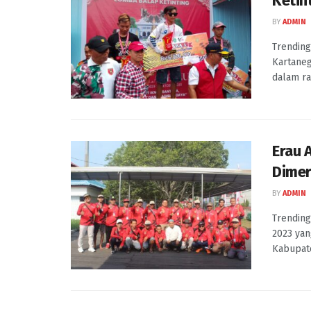
Ketin
BY
ADMIN
Trending
Kartaneg
dalam ra
Erau 
Dimer
BY
ADMIN
Trending
2023 yan
Kabupate