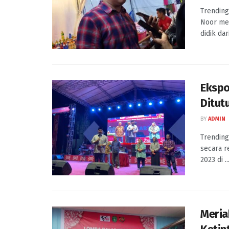
Trending
Noor me
didik dari
Ekspo
Ditut
BY
ADMIN
Trending
secara r
2023 di ..
Meria