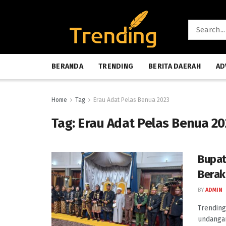
BERANDA
TRENDING
BERITA DAERAH
AD
Home
Tag
Erau Adat Pelas Benua 2023
Tag:
Erau Adat Pelas Benua 20
Bupat
Berak
BY
ADMIN
Trending
undangan