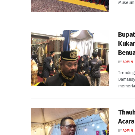
Museum 
Bupat
Kukar
Benua
BY
ADMIN
Trending
Damansya
memeriah
Thauh
Acara
BY
ADMIN