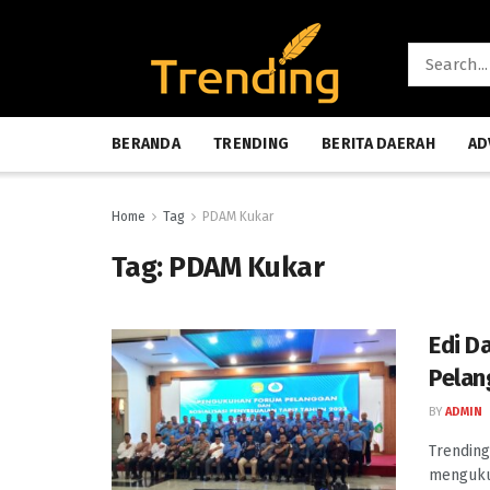
BERANDA
TRENDING
BERITA DAERAH
AD
Home
Tag
PDAM Kukar
Tag:
PDAM Kukar
Edi D
Pelan
BY
ADMIN
Trending
menguku