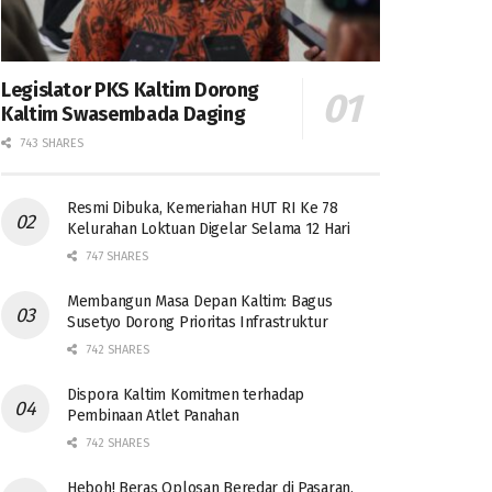
Legislator PKS Kaltim Dorong
Kaltim Swasembada Daging
743 SHARES
Resmi Dibuka, Kemeriahan HUT RI Ke 78
Kelurahan Loktuan Digelar Selama 12 Hari
747 SHARES
Membangun Masa Depan Kaltim: Bagus
Susetyo Dorong Prioritas Infrastruktur
742 SHARES
Dispora Kaltim Komitmen terhadap
Pembinaan Atlet Panahan
742 SHARES
Heboh! Beras Oplosan Beredar di Pasaran,