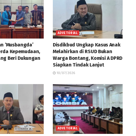
ADVETORIAL
an ‘Musbangda’
Disdikbud Ungkap Kasus Anak
erda Kepemudaan,
Melahirkan di RSUD Bukan
ng Beri Dukungan
Warga Bontang, Komisi A DPRD
Siapkan Tindak Lanjut
10/07/2026
ADVETORIAL