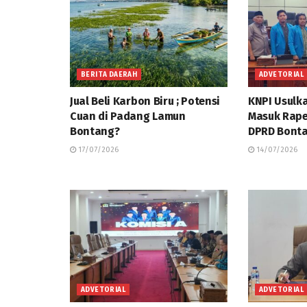
BERITA DAERAH
ADVETORIAL
Jual Beli Karbon Biru ; Potensi
KNPI Usulk
Cuan di Padang Lamun
Masuk Rap
Bontang?
DPRD Bonta
17/07/2026
14/07/2026
ADVETORIAL
ADVETORIAL