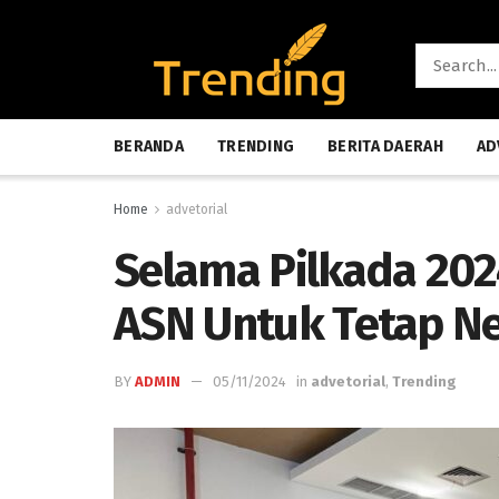
BERANDA
TRENDING
BERITA DAERAH
AD
Home
advetorial
Selama Pilkada 2024
ASN Untuk Tetap Ne
BY
ADMIN
05/11/2024
in
advetorial
,
Trending