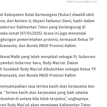
PAUD Provinsi Kaltim.(ist)
h Kabupaten Kutai Kartanegara (Kukar) diwakili oleh
, dan Asisten II, Ahyani Fadianur Diani, hadir dalam
 Gubernur Kalimantan Timur yang berlangsung di
da Jumat (07/03/2025). Acara ini juga menandai
lingkungan pemerintahan provinsi, termasuk Ketua TP
kranasda, dan Bunda PAUD Provinsi Kaltim.
Akmal Malik yang telah menjabat sebagai Pj. Gubernur
nyambut Gubernur baru, Rudy Mas’ud. Dalam
ah Suraidah Rudy Mas’ud dikukuhkan sebagai Ketua TP
kranasda, dan Bunda PAUD Provinsi Kaltim.
menyampaikan rasa terima kasih atas kerjasama dan
 “Terima kasih atas kerjasama yang baik selama
turahmi di antara kita tidak terputus,” ungkapnya.
nan Rudy Mas’ud akan membawa Kalimantan Timur