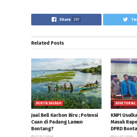
Share
297
Tw
Related
Posts
BERITA DAERAH
ADVETORIAL
Jual Beli Karbon Biru ; Potensi
KNPI Usulk
Cuan di Padang Lamun
Masuk Rap
Bontang?
DPRD Bonta
17/07/2026
14/07/2026