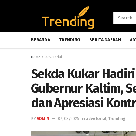
BERANDA
TRENDING
BERITA DAERAH
AD
Home
advetorial
Sekda Kukar Hadiri
Gubernur Kaltim, S
dan Apresiasi Kontr
BY
ADMIN
07/03/2025
in
advetorial
,
Trending