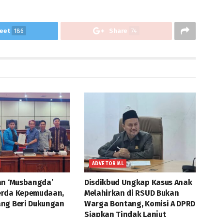
eet
186
Share
74
ADVETORIAL
an ‘Musbangda’
Disdikbud Ungkap Kasus Anak
erda Kepemudaan,
Melahirkan di RSUD Bukan
ng Beri Dukungan
Warga Bontang, Komisi A DPRD
Siapkan Tindak Lanjut