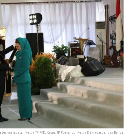
ah terima jabatan Ketua TP PKK, Ketua TP Posyandu, Ketua Dekranasda, dan Bunda