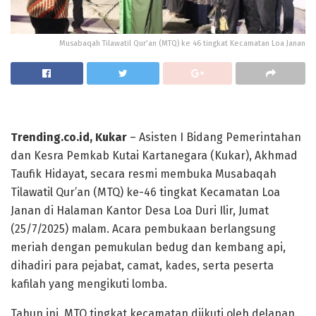
Musabaqah Tilawatil Qur’an (MTQ) ke 46 tingkat Kecamatan Loa Janan
Trending.co.id, Kukar
– Asisten I Bidang Pemerintahan
dan Kesra Pemkab Kutai Kartanegara (Kukar), Akhmad
Taufik Hidayat, secara resmi membuka Musabaqah
Tilawatil Qur’an (MTQ) ke-46 tingkat Kecamatan Loa
Janan di Halaman Kantor Desa Loa Duri Ilir, Jumat
(25/7/2025) malam. Acara pembukaan berlangsung
meriah dengan pemukulan bedug dan kembang api,
dihadiri para pejabat, camat, kades, serta peserta
kafilah yang mengikuti lomba.
Tahun ini, MTQ tingkat kecamatan diikuti oleh delapan