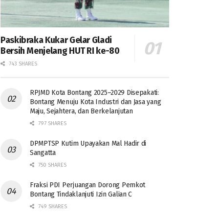
Paskibraka Kukar Gelar Gladi
Bersih Menjelang HUT RI ke-80
743 SHARES
RPJMD Kota Bontang 2025–2029 Disepakati:
Bontang Menuju Kota Industri dan Jasa yang
Maju, Sejahtera, dan Berkelanjutan
797 SHARES
DPMPTSP Kutim Upayakan Mal Hadir di
Sangatta
750 SHARES
Fraksi PDI Perjuangan Dorong Pemkot
Bontang Tindaklanjuti Izin Galian C
749 SHARES