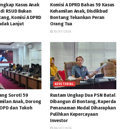
Ungkap Kasus Anak
Komisi A DPRD Bahas 59 Kasus
 di RSUD Bukan
Kehamilan Anak, Disdikbud
ang, Komisi A DPRD
Bontang Tekankan Peran
ndak Lanjut
Orang Tua
10/07/2026
ADVETORIAL
ng Soroti 59
Rustam Ungkap Dua PSN Batal
milan Anak, Dorong
Dibangun di Bontang, Raperda
 OPD dan Tokoh
Penanaman Modal Diharapkan
Pulihkan Kepercayaan
Investor
06/07/2026