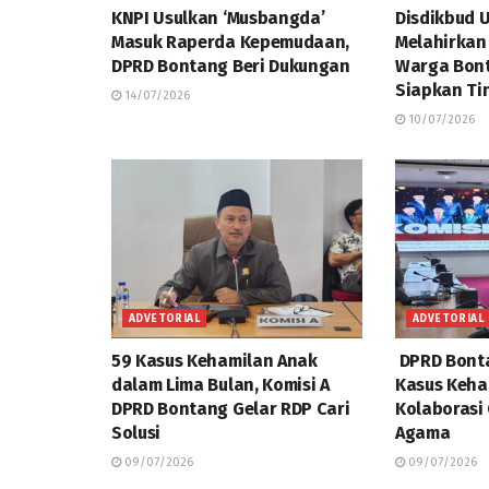
KNPI Usulkan ‘Musbangda’
Disdikbud 
Masuk Raperda Kepemudaan,
Melahirkan
DPRD Bontang Beri Dukungan
Warga Bont
Siapkan Ti
14/07/2026
10/07/2026
ADVETORIAL
ADVETORIAL
59 Kasus Kehamilan Anak
DPRD Bonta
dalam Lima Bulan, Komisi A
Kasus Keha
DPRD Bontang Gelar RDP Cari
Kolaborasi
Solusi
Agama
09/07/2026
09/07/2026