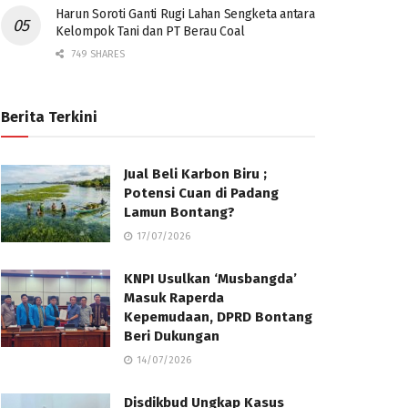
Harun Soroti Ganti Rugi Lahan Sengketa antara
Kelompok Tani dan PT Berau Coal
749 SHARES
Berita Terkini
Jual Beli Karbon Biru ;
Potensi Cuan di Padang
Lamun Bontang?
17/07/2026
KNPI Usulkan ‘Musbangda’
Masuk Raperda
Kepemudaan, DPRD Bontang
Beri Dukungan
14/07/2026
Disdikbud Ungkap Kasus