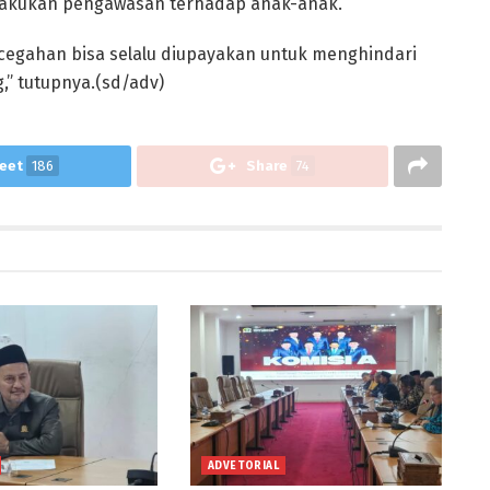
akukan pengawasan terhadap anak-anak.
cegahan bisa selalu diupayakan untuk menghindari
,” tutupnya.(sd/adv)
eet
186
Share
74
ADVETORIAL