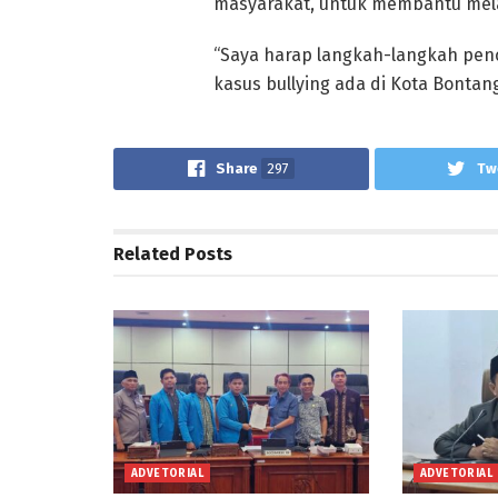
masyarakat, untuk membantu mel
“Saya harap langkah-langkah pen
kasus bullying ada di Kota Bontang
Share
297
Tw
Related
Posts
ADVETORIAL
ADVETORIAL