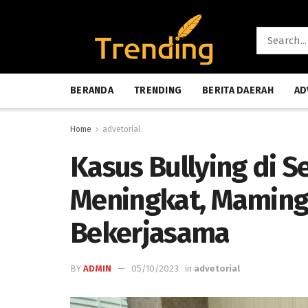
BERANDA
TRENDING
BERITA DAERAH
AD
Home
advetorial
Kasus Bullying di S
Meningkat, Maming
Bekerjasama
BY
ADMIN
05/10/2023
in
advetorial