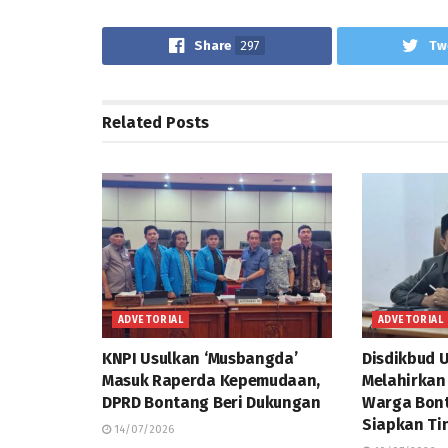
Share
297
Tw
Related
Posts
ADVETORIAL
ADVETORIAL
KNPI Usulkan ‘Musbangda’
Disdikbud 
Masuk Raperda Kepemudaan,
Melahirkan
DPRD Bontang Beri Dukungan
Warga Bont
Siapkan Ti
14/07/2026