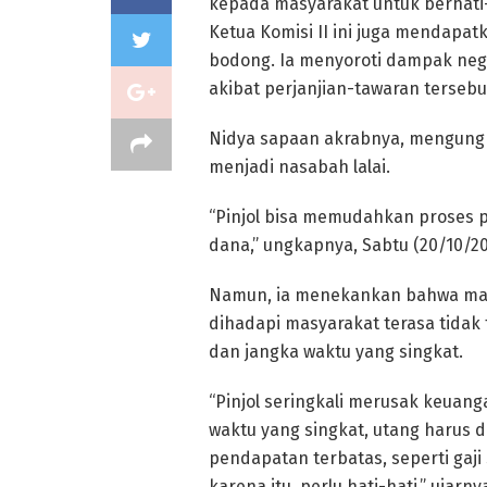
kepada masyarakat untuk berhati-h
Ketua Komisi II ini juga mendapa
bodong. Ia menyoroti dampak nega
akibat perjanjian-tawaran tersebu
Nidya sapaan akrabnya, mengun
menjadi nasabah lalai.
“Pinjol bisa memudahkan proses
dana,” ungkapnya, Sabtu (20/10/20
Namun, ia menekankan bahwa mas
dihadapi masyarakat terasa tidak
dan jangka waktu yang singkat.
“Pinjol seringkali merusak keuang
waktu yang singkat, utang harus d
pendapatan terbatas, seperti gaji 
karena itu, perlu hati-hati,” ujarny