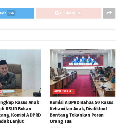
eet
186
Share
74
ADVETORIAL
Ungkap Kasus Anak
Komisi A DPRD Bahas 59 Kasus
 di RSUD Bukan
Kehamilan Anak, Disdikbud
ang, Komisi A DPRD
Bontang Tekankan Peran
ndak Lanjut
Orang Tua