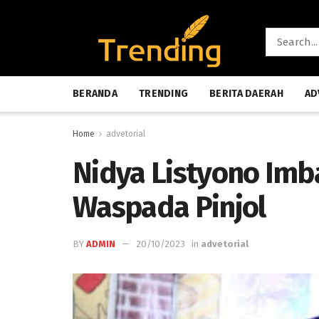
BERANDA
TRENDING
BERITA DAERAH
AD
Home
advetorial
Nidya Listyono Imb
Waspada Pinjol
BY
ADMIN
20/10/2023
in
advetorial