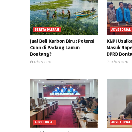
BERITA DAERAH
ADVETORIAL
Jual Beli Karbon Biru ; Potensi
KNPI Usulk
Cuan di Padang Lamun
Masuk Rap
Bontang?
DPRD Bonta
17/07/2026
14/07/2026
ADVETORIAL
ADVETORIAL