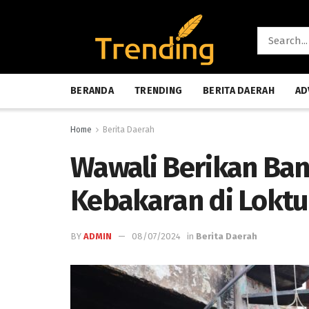
BERANDA
TRENDING
BERITA DAERAH
AD
Home
Berita Daerah
Wawali Berikan Ba
Kebakaran di Lokt
BY
ADMIN
08/07/2024
in
Berita Daerah