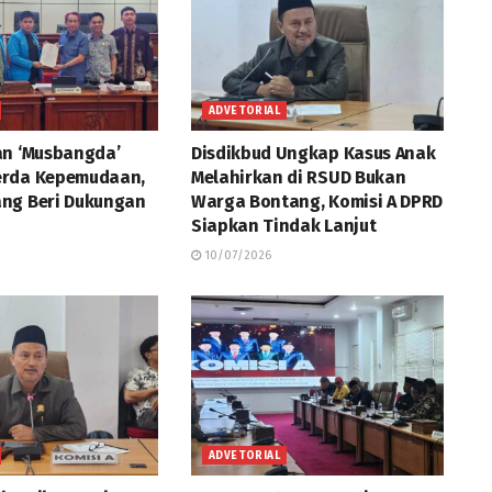
ADVETORIAL
an ‘Musbangda’
Disdikbud Ungkap Kasus Anak
erda Kepemudaan,
Melahirkan di RSUD Bukan
ng Beri Dukungan
Warga Bontang, Komisi A DPRD
Siapkan Tindak Lanjut
10/07/2026
ADVETORIAL