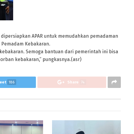
isa dipersiapkan APAR untuk memudahkan pemadaman
s Pemadam Kebakaran.
n kebakaran. Semoga bantuan dari pemerintah ini bisa
orban kebakaran,” pungkasnya.(asr)
eet
186
Share
74