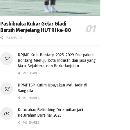
Paskibraka Kukar Gelar Gladi
Bersih Menjelang HUT RI ke-80
743 SHARES
RPJMD Kota Bontang 2025–2029 Disepakati:
Bontang Menuju Kota Industri dan Jasa yang
Maju, Sejahtera, dan Berkelanjutan
797 SHARES
DPMPTSP Kutim Upayakan Mal Hadir di
Sangatta
750 SHARES
Kelurahan Belimbing Diresmikan jadi
Kelurahan Bersinar 2025
743 SHARES