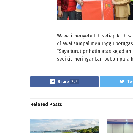
Wawali menyebut di setiap RT b
di awal sampai menunggu petuga
“Saya turut prihatin atas kejadia
sedikit meringankan beban para k
Share
297
Tw
Related
Posts