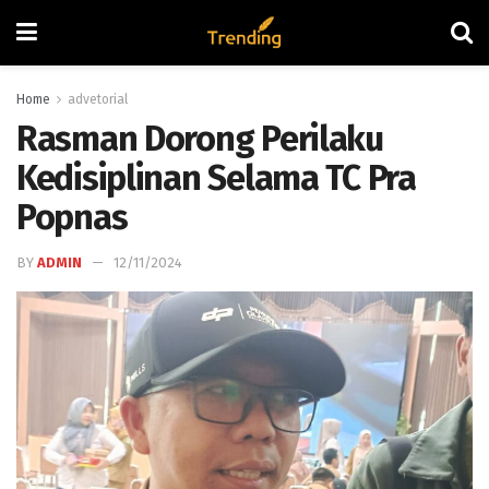
Home
advetorial
Rasman Dorong Perilaku
Kedisiplinan Selama TC Pra
Popnas
BY
ADMIN
12/11/2024