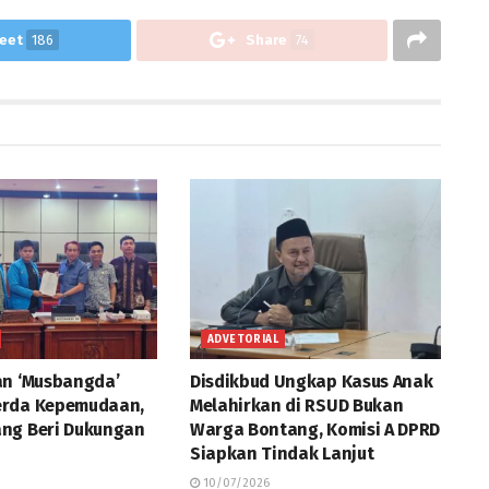
eet
186
Share
74
ADVETORIAL
an ‘Musbangda’
Disdikbud Ungkap Kasus Anak
erda Kepemudaan,
Melahirkan di RSUD Bukan
ng Beri Dukungan
Warga Bontang, Komisi A DPRD
Siapkan Tindak Lanjut
10/07/2026