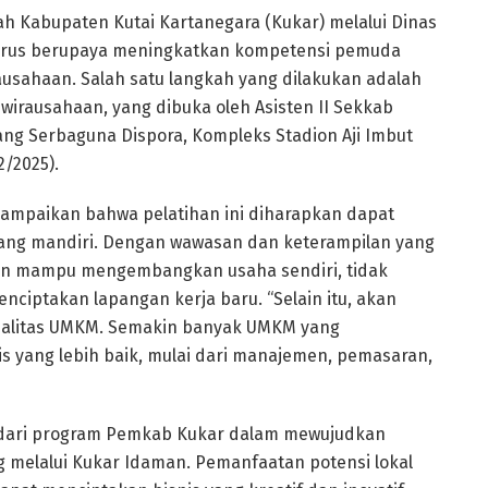
h Kabupaten Kutai Kartanegara (Kukar) melalui Dinas
terus berupaya meningkatkan kompetensi pemuda
sahaan. Salah satu langkah yang dilakukan adalah
irausahaan, yang dibuka oleh Asisten II Sekkab
ang Serbaguna Dispora, Kompleks Stadion Aji Imbut
/2025).
mpaikan bahwa pelatihan ini diharapkan dapat
ang mandiri. Dengan wawasan dan keterampilan yang
kan mampu mengembangkan usaha sendiri, tidak
enciptakan lapangan kerja baru. “Selain itu, akan
kualitas UMKM. Semakin banyak UMKM yang
s yang lebih baik, mulai dari manajemen, pemasaran,
an dari program Pemkab Kukar dalam mewujudkan
g melalui Kukar Idaman. Pemanfaatan potensi lokal