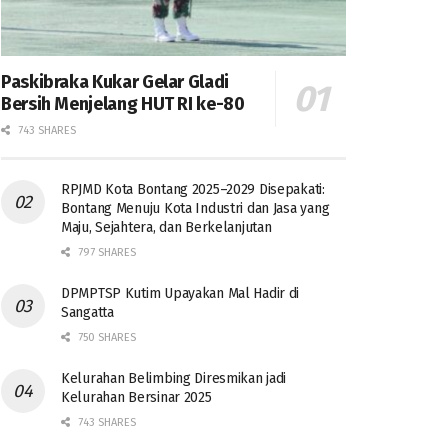
Paskibraka Kukar Gelar Gladi
Bersih Menjelang HUT RI ke-80
743 SHARES
RPJMD Kota Bontang 2025–2029 Disepakati:
Bontang Menuju Kota Industri dan Jasa yang
Maju, Sejahtera, dan Berkelanjutan
797 SHARES
DPMPTSP Kutim Upayakan Mal Hadir di
Sangatta
750 SHARES
Kelurahan Belimbing Diresmikan jadi
Kelurahan Bersinar 2025
743 SHARES