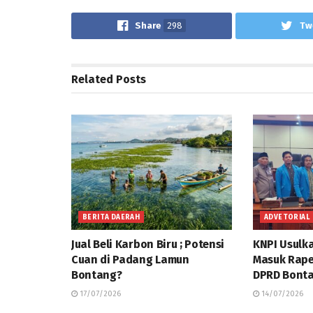
Share
298
Tw
Related
Posts
BERITA DAERAH
ADVETORIAL
Jual Beli Karbon Biru ; Potensi
KNPI Usulk
Cuan di Padang Lamun
Masuk Rap
Bontang?
DPRD Bonta
17/07/2026
14/07/2026