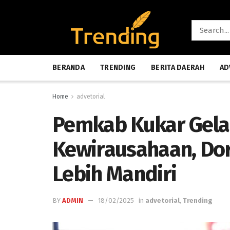
BERANDA
TRENDING
BERITA DAERAH
AD
Home
advetorial
Pemkab Kukar Gelar
Kewirausahaan, Do
Lebih Mandiri
BY
ADMIN
18/02/2025
in
advetorial
,
Trending