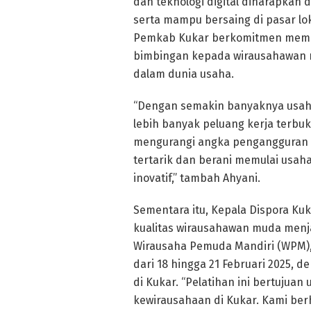
dan teknologi digital diharapkan d
serta mampu bersaing di pasar lo
Pemkab Kukar berkomitmen memb
bimbingan kepada wirausahawan
dalam dunia usaha.
“Dengan semakin banyaknya usaha 
lebih banyak peluang kerja terbuk
mengurangi angka pengangguran 
tertarik dan berani memulai usah
inovatif,” tambah Ahyani.
Sementara itu, Kepala Dispora Ku
kualitas wirausahawan muda menja
Wirausaha Pemuda Mandiri (WPM), 
dari 18 hingga 21 Februari 2025, d
di Kukar. “Pelatihan ini bertu
kewirausahaan di Kukar. Kami be