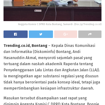
Anggota Komisi C DPRD Kota Bontang, Sumardi .(Doc.Jy/Trending.co.id)
Trending.co.id, Bontang
– Kepala Dinas Komunikasi
dan Informatika (Diskominfo) Bontang, Andi
Hasanuddin Akmal, menyoroti sejumlah pasal yang
tertuang dalam naskah akademik Raperda tentang
Penyelenggaraan Lalu Lintas dan Angkutan Jalan (LLAJ).
Ia mengingatkan agar substansi regulasi yang disusun
tidak hanya berorientasi pada konsep ideal, tetapi juga
mempertimbangkan kesiapan infrastruktur daerah.
Masukan tersebut disampaikan saat rapat yang
dipimpin Anggota Komisi C DPRD Kota Bontang, Bonnie