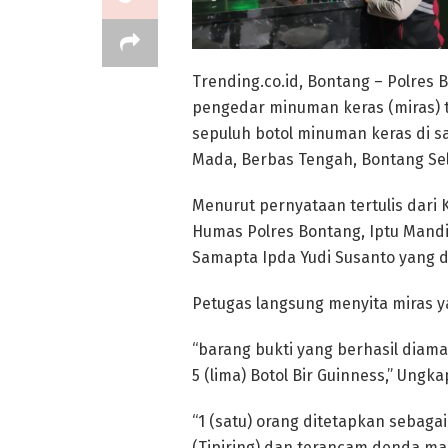
Trending.co.id, Bontang – Polre
pengedar minuman keras (miras) t
sepuluh botol minuman keras di s
Mada, Berbas Tengah, Bontang Sela
Menurut pernyataan tertulis dari 
Humas Polres Bontang, Iptu Mandiyo
Samapta Ipda Yudi Susanto yang di
Petugas langsung menyita miras y
“barang bukti yang berhasil diaman
5 (lima) Botol Bir Guinness,” Ungk
“1 (satu) orang ditetapkan sebaga
(Tipiring) dan terancam denda maks