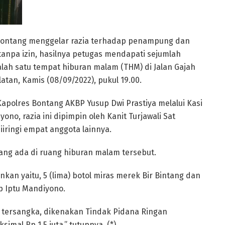
s Bontang menggelar razia terhadap penampung dan
anpa izin, hasilnya petugas mendapati sejumlah
alah satu tempat hiburan malam (THM) di Jalan Gajah
tan, Kamis (08/09/2022), pukul 19.00.
Kapolres Bontang AKBP Yusup Dwi Prastiya melalui Kasi
no, razia ini dipimpin oleh Kanit Turjawali Sat
iringi empat anggota lainnya.
ang ada di ruang hiburan malam tersebut.
kan yaitu, 5 (lima) botol miras merek Bir Bintang dan
ap Iptu Mandiyono.
i tersangka, dikenakan Tindak Pidana Ringan
imal Rp 1,5 juta,” tutupnya. (*)