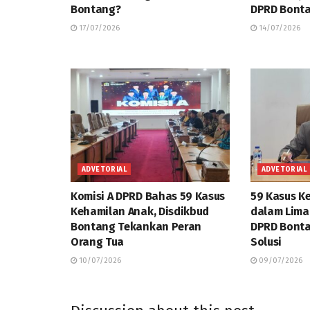
Bontang?
DPRD Bonta
17/07/2026
14/07/2026
ADVETORIAL
ADVETORIAL
Komisi A DPRD Bahas 59 Kasus
59 Kasus K
Kehamilan Anak, Disdikbud
dalam Lima 
Bontang Tekankan Peran
DPRD Bonta
Orang Tua
Solusi
10/07/2026
09/07/2026