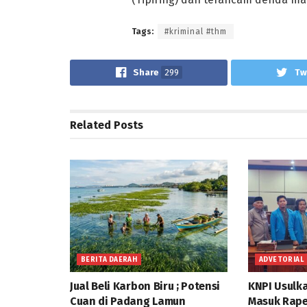
Tags:
#kriminal #thm
Share
299
Tw
Related
Posts
BERITA DAERAH
ADVETORIAL
Jual Beli Karbon Biru ; Potensi
KNPI Usulk
Cuan di Padang Lamun
Masuk Rap