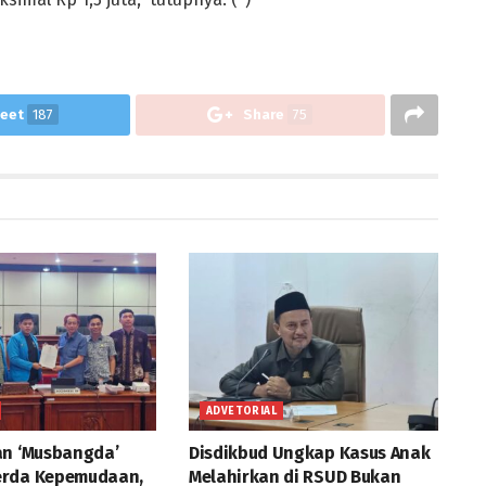
eet
187
Share
75
ADVETORIAL
an ‘Musbangda’
Disdikbud Ungkap Kasus Anak
erda Kepemudaan,
Melahirkan di RSUD Bukan