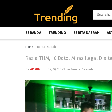
BERANDA
TRENDING
BERITA DAERAH
AD
Home
Berita Daerah
Razia THM, 10 Botol Miras Ilegal Disit
BY
ADMIN
09/09/2022
in
Berita Daerah