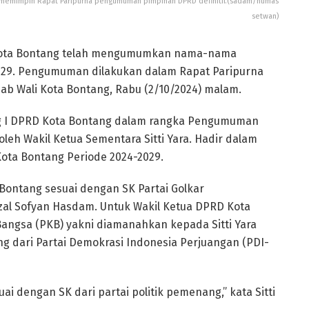
at memimpin Rapat Paripurna pengumuman pimpinan DPRD definitif.(sadam/humas
setwan)
 Kota Bontang telah mengumumkan nama-nama
2029. Pengumuman dilakukan dalam Rapat Paripurna
jab Wali Kota Bontang, Rabu (2/10/2024) malam.
ng I DPRD Kota Bontang dalam rangka Pengumuman
oleh Wakil Ketua Sementara Sitti Yara. Hadir dalam
ota Bontang Periode 2024-2029.
 Bontang sesuai dengan SK Partai Golkar
l Sofyan Hasdam. Untuk Wakil Ketua DPRD Kota
Bangsa (PKB) yakni diamanahkan kepada Sitti Yara
g dari Partai Demokrasi Indonesia Perjuangan (PDI-
uai dengan SK dari partai politik pemenang,” kata Sitti