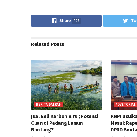
Share
297
Tw
Related
Posts
BERITA DAERAH
ADVETORIAL
Jual Beli Karbon Biru ; Potensi
KNPI Usulk
Cuan di Padang Lamun
Masuk Rap
Bontang?
DPRD Bonta