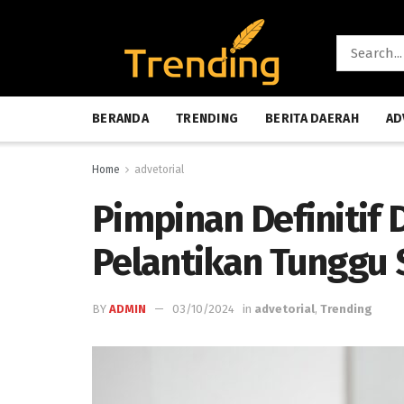
BERANDA
TRENDING
BERITA DAERAH
AD
Home
advetorial
Pimpinan Definiti
Pelantikan Tunggu
BY
ADMIN
03/10/2024
in
advetorial
,
Trending