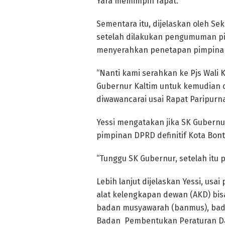
Yara memimpin rapat.
Sementara itu, dijelaskan oleh S
setelah dilakukan pengumuman pim
menyerahkan penetapan pimpinan
“Nanti kami serahkan ke Pjs Wali 
Gubernur Kaltim untuk kemudian di
diwawancarai usai Rapat Paripurn
Yessi mengatakan jika SK Gubernur
pimpinan DPRD definitif Kota Bont
“Tunggu SK Gubernur, setelah itu p
Lebih lanjut dijelaskan Yessi, usa
alat kelengkapan dewan (AKD) bis
badan musyawarah (banmus), bad
Badan Pembentukan Peraturan Da