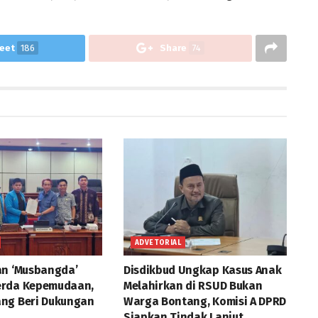
eet
186
Share
74
ADVETORIAL
an ‘Musbangda’
Disdikbud Ungkap Kasus Anak
erda Kepemudaan,
Melahirkan di RSUD Bukan
ng Beri Dukungan
Warga Bontang, Komisi A DPRD
Siapkan Tindak Lanjut