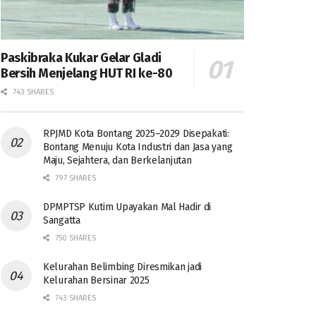
Paskibraka Kukar Gelar Gladi
Bersih Menjelang HUT RI ke-80
743 SHARES
RPJMD Kota Bontang 2025–2029 Disepakati:
Bontang Menuju Kota Industri dan Jasa yang
Maju, Sejahtera, dan Berkelanjutan
797 SHARES
DPMPTSP Kutim Upayakan Mal Hadir di
Sangatta
750 SHARES
Kelurahan Belimbing Diresmikan jadi
Kelurahan Bersinar 2025
743 SHARES