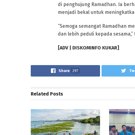
di penghujung Ramadhan. Ia berh
menjadi bekal untuk meningkatkan
“Semoga semangat Ramadhan menjad
dan lebih peduli kepada sesama,” 
[ADV | DISKOMINFO KUKAR]
Share
297
Tw
Related
Posts