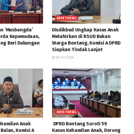
ADVETORIAL
an ‘Musbangda’
Disdikbud Ungkap Kasus Anak
erda Kepemudaan,
Melahirkan di RSUD Bukan
ng Beri Dukungan
Warga Bontang, Komisi A DPRD
Siapkan Tindak Lanjut
10/07/2026
ADVETORIAL
ehamilan Anak
DPRD Bontang Soroti 59
Bulan, Komisi A
Kasus Kehamilan Anak, Dorong