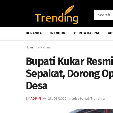
BERANDA
TRENDING
BERITA DAERAH
AD
Home
advetorial
Bupati Kukar Resm
Sepakat, Dorong Op
Desa
BY
ADMIN
28/03/2025
in
advetorial
,
Trending