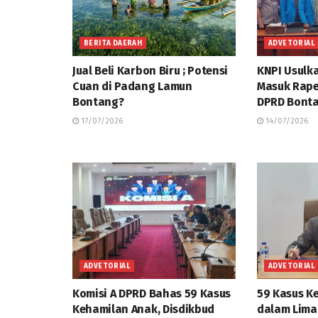
BERITA DAERAH
ADVETORIAL
Jual Beli Karbon Biru ; Potensi
KNPI Usulk
Cuan di Padang Lamun
Masuk Rap
Bontang?
DPRD Bonta
17/07/2026
14/07/2026
ADVETORIAL
ADVETORIAL
Komisi A DPRD Bahas 59 Kasus
59 Kasus K
Kehamilan Anak, Disdikbud
dalam Lima 