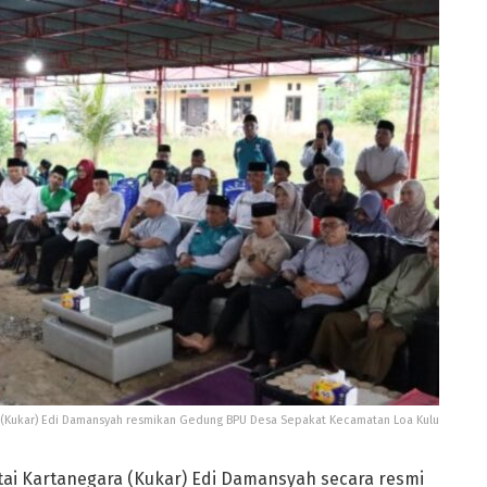
a (Kukar) Edi Damansyah resmikan Gedung BPU Desa Sepakat Kecamatan Loa Kulu
tai Kartanegara (Kukar) Edi Damansyah secara resmi