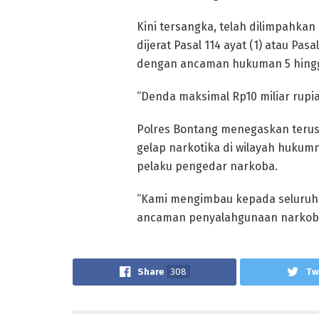
Kini tersangka, telah dilimpahkan
dijerat Pasal 114 ayat (1) atau Pas
dengan ancaman hukuman 5 hingg
“Denda maksimal Rp10 miliar rupia
Polres Bontang menegaskan teru
gelap narkotika di wilayah hukumn
pelaku pengedar narkoba.
“Kami mengimbau kepada seluruh 
ancaman penyalahgunaan narkoba
Share
308
Tw