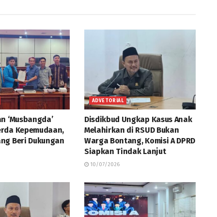
ADVETORIAL
an ‘Musbangda’
Disdikbud Ungkap Kasus Anak
erda Kepemudaan,
Melahirkan di RSUD Bukan
ng Beri Dukungan
Warga Bontang, Komisi A DPRD
Siapkan Tindak Lanjut
10/07/2026