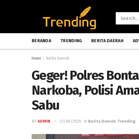
BERANDA
TRENDING
BERITA DAERAH
AD
Home
Berita Daerah
Geger! Polres Bont
Narkoba, Polisi Am
Sabu
BY
ADMIN
23/06/2025
in
Berita Daerah
,
Trending