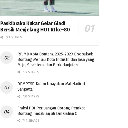
Paskibraka Kukar Gelar Gladi
Bersih Menjelang HUT RI ke-80
743 SHARES
RPJMD Kota Bontang 2025–2029 Disepakati:
Bontang Menuju Kota Industri dan Jasa yang
Maju, Sejahtera, dan Berkelanjutan
797 SHARES
DPMPTSP Kutim Upayakan Mal Hadir di
Sangatta
750 SHARES
Fraksi PDI Perjuangan Dorong Pemkot
Bontang Tindaklanjuti Izin Galian C
749 SHARES