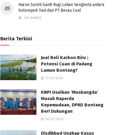
Harun Soroti Ganti Rugi Lahan Sengketa antara
Kelompok Tani dan PT Berau Coal
749 SHARES
Berita Terkini
Jual Beli Karbon Biru ;
Potensi Cuan di Padang
Lamun Bontang?
17/07/2026
KNPI Usulkan ‘Musbangda’
Masuk Raperda
Kepemudaan, DPRD Bontang
Beri Dukungan
14/07/2026
Disdikbud Ungkap Kasus