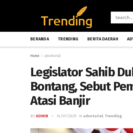
BERANDA
TRENDING
BERITA DAERAH
AD
Home
advetorial
Legislator Sahib 
Bontang, Sebut Pe
Atasi Banjir
BY
ADMIN
14/07/2025
in
advetorial
,
Trending