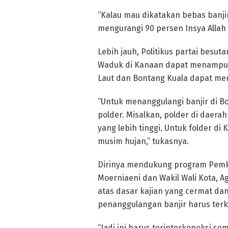
“Kalau mau dikatakan bebas banjir
mengurangi 90 persen Insya Allah 
Lebih jauh, Politikus partai besu
Waduk di Kanaan dapat menampung 
Laut dan Bontang Kuala dapat men
“Untuk menanggulangi banjir di B
polder. Misalkan, polder di daera
yang lebih tinggi. Untuk folder d
musim hujan,” tukasnya.
Dirinya mendukung program Pemko
Moerniaeni dan Wakil Wali Kota, A
atas dasar kajian yang cermat dan 
penanggulangan banjir harus terk
“Jadi ini harus terinterkoneksi sem