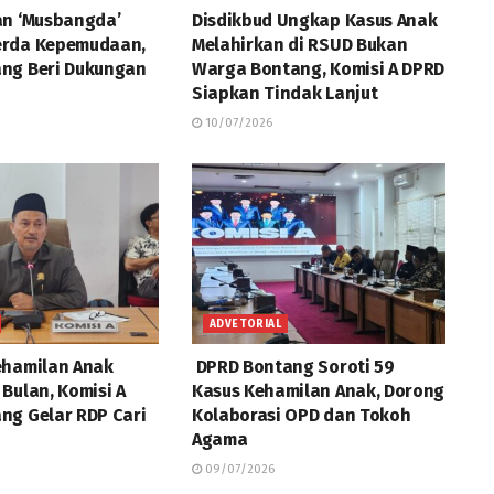
an ‘Musbangda’
Disdikbud Ungkap Kasus Anak
erda Kepemudaan,
Melahirkan di RSUD Bukan
ng Beri Dukungan
Warga Bontang, Komisi A DPRD
Siapkan Tindak Lanjut
10/07/2026
ADVETORIAL
ehamilan Anak
DPRD Bontang Soroti 59
Bulan, Komisi A
Kasus Kehamilan Anak, Dorong
ng Gelar RDP Cari
Kolaborasi OPD dan Tokoh
Agama
09/07/2026