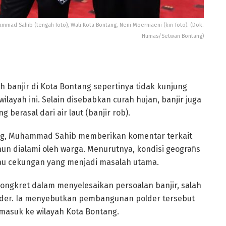
mad Sahib (tengah foto), Wali Kota Bontang, Neni Moerniaeni (kiri foto). (Dok.
Humas/Setwan Bontang)
h banjir di Kota Bontang sepertinya tidak kunjung
ilayah ini. Selain disebabkan curah hujan, banjir juga
ng berasal dari air laut (banjir rob).
ang, Muhammad Sahib memberikan komentar terkait
n dialami oleh warga. Menurutnya, kondisi geografis
au cekungan yang menjadi masalah utama.
 kongkret dalam menyelesaikan persoalan banjir, salah
der. Ia menyebutkan pembangunan polder tersebut
masuk ke wilayah Kota Bontang.