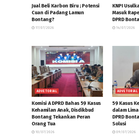
Jual Beli Karbon Biru ; Potensi
KNPI Usulk
Cuan di Padang Lamun
Masuk Rap
Bontang?
DPRD Bonta
17/07/2026
14/07/2026
ADVETORIAL
ADVETORIAL
Komisi A DPRD Bahas 59 Kasus
59 Kasus K
Kehamilan Anak, Disdikbud
dalam Lima 
Bontang Tekankan Peran
DPRD Bonta
Orang Tua
Solusi
10/07/2026
09/07/2026