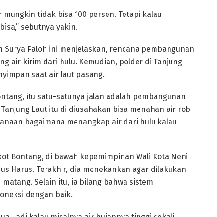
 mungkin tidak bisa 100 persen. Tetapi kalau
bisa,” sebutnya yakin.
tan Surya Paloh ini menjelaskan, rencana pembangunan
air kirim dari hulu. Kemudian, polder di Tanjung
yimpan saat air laut pasang.
ontang, itu satu-satunya jalan adalah pembangunan
h Tanjung Laut itu di diusahakan bisa menahan air rob
i Kanaan bagaimana menangkap air dari hulu kalau
t Bontang, di bawah kepemimpinan Wali Kota Neni
gus Harus. Terakhir, dia menekankan agar dilakukan
matang. Selain itu, ia bilang bahwa sistem
oneksi dengan baik.
ua. Jadi kalau misalnya air hujannya tinggi sekali