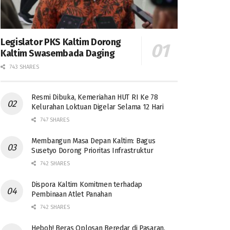
Legislator PKS Kaltim Dorong
Kaltim Swasembada Daging
743 SHARES
Resmi Dibuka, Kemeriahan HUT RI Ke 78
Kelurahan Loktuan Digelar Selama 12 Hari
747 SHARES
Membangun Masa Depan Kaltim: Bagus
Susetyo Dorong Prioritas Infrastruktur
742 SHARES
Dispora Kaltim Komitmen terhadap
Pembinaan Atlet Panahan
742 SHARES
Heboh! Beras Oplosan Beredar di Pasaran,