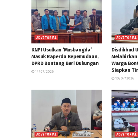
ADVETORIAL
ADVETORIAL
KNPI Usulkan ‘Musbangda’
Disdikbud 
Masuk Raperda Kepemudaan,
Melahirkan
DPRD Bontang Beri Dukungan
Warga Bont
Siapkan Ti
14/07/2026
10/07/2026
ADVETORIAL
ADVETORIAL