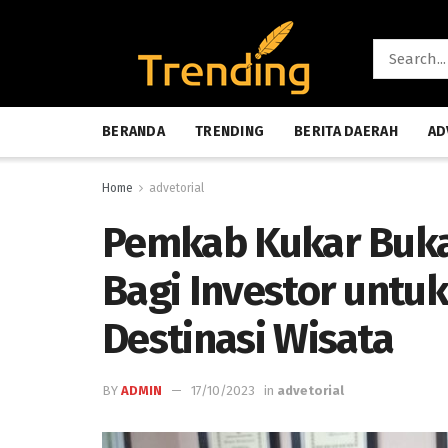
BERANDA
TRENDING
BERITA DAERAH
AD
Home
advetorial
Pemkab Kukar Buka 
Bagi Investor unt
Destinasi Wisata
BY
ADMIN
17/10/2023
in
advetorial