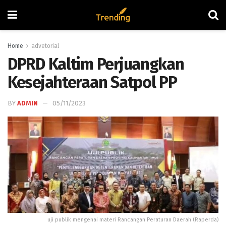
Home
advetorial
DPRD Kaltim Perjuangkan
Kesejahteraan Satpol PP
BY
ADMIN
05/11/2023
uji publik mengenai materi Rancangan Peraturan Daerah (Raperda)