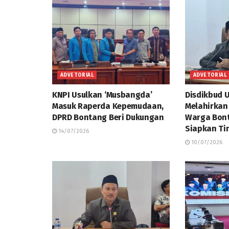
ADVETORIAL
ADVETORIAL
KNPI Usulkan ‘Musbangda’
Disdikbud 
Masuk Raperda Kepemudaan,
Melahirkan
DPRD Bontang Beri Dukungan
Warga Bont
Siapkan Ti
14/07/2026
10/07/2026