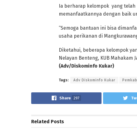
Ia berharap kelompok yang telah
memanfaatkannya dengan baik un
“Semoga bantuan ini bisa diman
usaha perikanan di Mangkurawang
Diketahui, beberapa kelompok ya
Nelayan Benteng, KUB Mahakam Jay
(Adv/Diskominfo Kukar)
Tags:
Adv Diskominfo Kukar
Pemkab
Share
297
Tw
Related
Posts