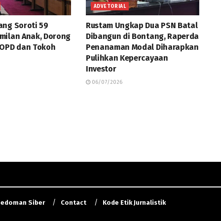
ADVETORIAL
ng Soroti 59
Rustam Ungkap Dua PSN Batal
milan Anak, Dorong
Dibangun di Bontang, Raperda
 OPD dan Tokoh
Penanaman Modal Diharapkan
Pulihkan Kepercayaan
Investor
06/07/2026
edoman Siber
Contact
Kode Etik Jurnalistik