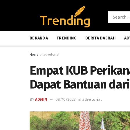
BERANDA
TRENDING
BERITA DAERAH
AD
Home
advetorial
Empat KUB Perikan
Dapat Bantuan dar
BY
ADMIN
08/10/2023
in
advetorial