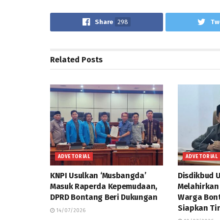
Share
298
Tw
Related
Posts
ADVETORIAL
ADVETORIAL
KNPI Usulkan ‘Musbangda’
Disdikbud 
Masuk Raperda Kepemudaan,
Melahirkan
DPRD Bontang Beri Dukungan
Warga Bont
Siapkan Ti
14/07/2026