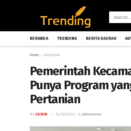
BERANDA
TRENDING
BERITA DAERAH
AD
Home
advetorial
Pemerintah Kecama
Punya Program yang
Pertanian
BY
ADMIN
14/10/2023
in
advetorial