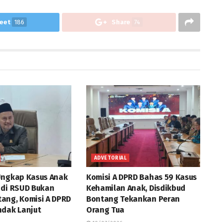
eet
186
Share
74
ADVETORIAL
Ungkap Kasus Anak
Komisi A DPRD Bahas 59 Kasus
 di RSUD Bukan
Kehamilan Anak, Disdikbud
ang, Komisi A DPRD
Bontang Tekankan Peran
ndak Lanjut
Orang Tua