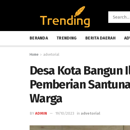
BERANDA
TRENDING
BERITA DAERAH
AD
Home
advetorial
Desa Kota Bangun I
Pemberian Santuna
Warga
BY
ADMIN
19/10/2023
in
advetorial