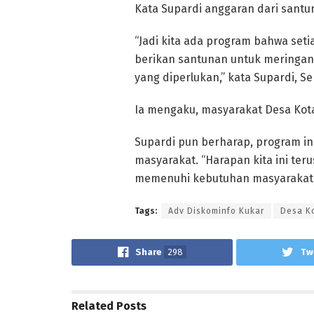
Kata Supardi anggaran dari santun
“Jadi kita ada program bahwa set
berikan santunan untuk meringank
yang diperlukan,” kata Supardi, Se
Ia mengaku, masyarakat Desa Kota 
Supardi pun berharap, program ini
masyarakat. “Harapan kita ini ter
memenuhi kebutuhan masyarakat,
Tags:
Adv Diskominfo Kukar
Desa Ko
Share
298
Tw
Related
Posts