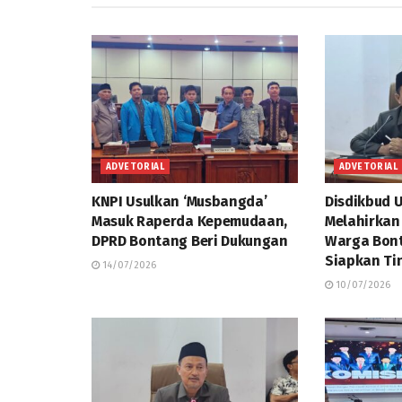
ADVETORIAL
ADVETORIAL
KNPI Usulkan ‘Musbangda’
Disdikbud 
Masuk Raperda Kepemudaan,
Melahirkan
DPRD Bontang Beri Dukungan
Warga Bont
Siapkan Ti
14/07/2026
10/07/2026