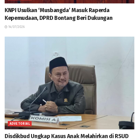
KNPI Usulkan ‘Musbangda’ Masuk Raperda
Kepemudaan, DPRD Bontang Beri Dukungan
14/07/2026
ADVETORIAL
Disdikbud Ungkap Kasus Anak Melahirkan di RSUD