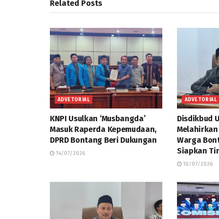
Related
Posts
ADVETORIAL
ADVETORIAL
KNPI Usulkan ‘Musbangda’
Disdikbud 
Masuk Raperda Kepemudaan,
Melahirkan
DPRD Bontang Beri Dukungan
Warga Bont
Siapkan Ti
14/07/2026
10/07/2026