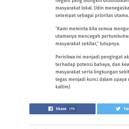
negatif yang mungkin ditimbulka
masyarakat lokal. Udin menegask
setempat sebagai prioritas utama.
“Kami meminta kita semua mengus
utamanya mencegah pertumbuhan
masyarakat sekitar,” tutupnya.
Peristiwa ini menjadi pengingat 
terhadap potensi bahaya, dan ke
masyarakat serta lingkungan sekit
tegas menjadi kunci dalam upaya
kaltim)
Share
298
Tw