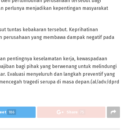
n oleh pertumbuhan perusahaan tersebut bagi
an perlunya menjadikan kepentingan masyarakat
ut tuntas kebakaran tersebut. Keprihatinan
 perusahaan yang membawa dampak negatif pada
akan pentingnya keselamatan kerja, kewaspadaan
wajiban bagi pihak yang berwenang untuk melindungi
ar. Evaluasi menyeluruh dan langkah preventif yang
 mencegah tragedi serupa di masa depan.(al/adv/dprd
eet
186
Share
75