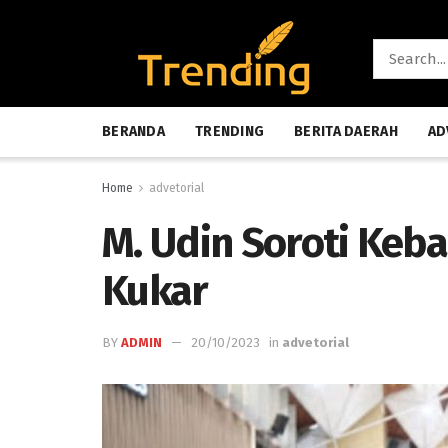
BERANDA
TRENDING
BERITA DAERAH
AD
Home
advetorial
M. Udin Soroti Keba
Kukar
BY
ADMIN
20/10/2023
in
advetorial