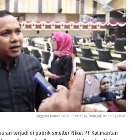
Anggota Komisi I DPRD Kaltim, M. Udin,(al/trending.co.id)
aran terjadi di pabrik smelter Nikel PT Kalimantan