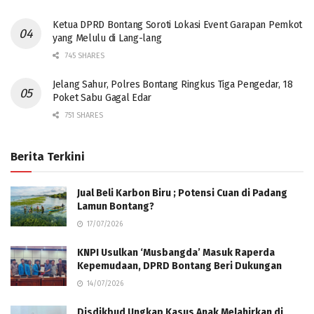
Ketua DPRD Bontang Soroti Lokasi Event Garapan Pemkot
yang Melulu di Lang-lang
745 SHARES
Jelang Sahur, Polres Bontang Ringkus Tiga Pengedar, 18
Poket Sabu Gagal Edar
751 SHARES
Berita Terkini
Jual Beli Karbon Biru ; Potensi Cuan di Padang
Lamun Bontang?
17/07/2026
KNPI Usulkan ‘Musbangda’ Masuk Raperda
Kepemudaan, DPRD Bontang Beri Dukungan
14/07/2026
Disdikbud Ungkap Kasus Anak Melahirkan di